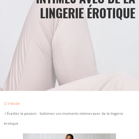
LINGERIE ÉROTIQUE
/
Mode
/ Éveillez la passion : Sublimez vos moments intimes avec de la lingerie
érotique