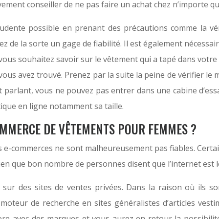
 vivement conseiller de ne pas faire un achat chez n’importe q
prudente possible en prenant des précautions comme la vér
ez de la sorte un gage de fiabilité. Il est également nécess
ous souhaitez savoir sur le vêtement qui a tapé dans votr
e vous avez trouvé. Prenez par la suite la peine de vérifier 
 parlant, vous ne pouvez pas entrer dans une cabine d’essa
ique en ligne notamment sa taille.
COMMERCE DE VÊTEMENTS POUR FEMMES ?
 les e-commerces ne sont malheureusement pas fiables. Cer
ien que bon nombre de personnes disent que l’internet est l
 sur des sites de ventes privées. Dans la raison où ils s
 moteur de recherche en sites généralistes d’articles ves
labore avec des marques et vous aurez en retour la possibi