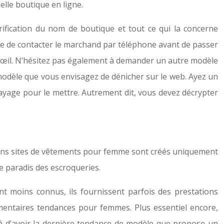
uelle boutique en ligne.
ification du nom de boutique et tout ce qui la concerne
aire de contacter le marchand par téléphone avant de passer
e œil. N’hésitez pas également à demander un autre modèle
le modèle que vous envisagez de dénicher sur le web. Ayez un
yage pour le mettre. Autrement dit, vous devez décrypter
tains sites de vêtements pour femme sont créés uniquement
e paradis des escroqueries.
ont moins connus, ils fournissent parfois des prestations
timentaires tendances pour femmes. Plus essentiel encore,
lité d’avoir la dernière tendance de modèle que propose un